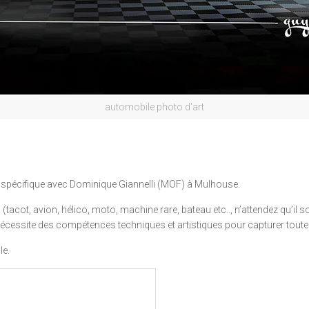
automobile photo d'art
n spécifique avec Dominique Giannelli (MOF) à Mulhouse.
tacot, avion, hélico, moto, machine rare, bateau etc.., n’attendez qu’il so
écessite des compétences techniques et artistiques pour capturer toute 
le.