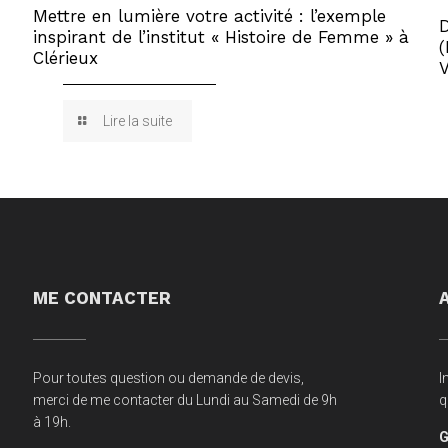
Mettre en lumière votre activité : l’exemple
inspirant de l’institut « Histoire de Femme » à
(
Clérieux
V
Lire la suite
ME CONTACTER
Pour toutes question ou demande de devis,
I
merci de me contacter du Lundi au Samedi de 9h
q
à 19h.
G