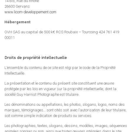
14 bis, Rue du Rhône
26600 Gervans
www.licom-developpement.com
Hébergement
OVH SAS au capital de 500 k€ RCS Roubaix – Tourcoing 424 761 419
00011
Droits de propriété intellectuelle
L’ensemble du contenu de ce site est régi par le code de la Propriété
Intellectuelle.
La présentation et le contenu du présent site constituent une œuvre
protégée par les lois en vigueur sur la propriété intellectuelle, dont la
société Guy Harnist Photographe est titulaire.
Les dénominations ou appellations, les photos, slogans, logos, noms des
marques, témoignages… sont cités soit avec l’autorisation de leur titulaire,
soit comme simple indication de produits ou services.
Les photographies, textes, slogans, dessins, modèles, images, séquences
animées sonores ou non, ainsi que toutes œuvres intégrées dans le site