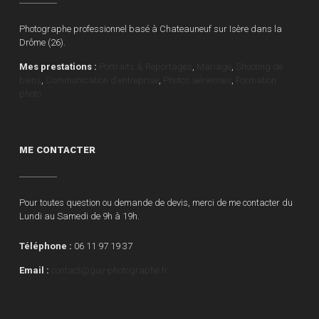
Photographe professionnel basé à Chateauneuf sur Isère dans la
Drôme (26).
Mes prestations :
Portraits & Reportages
,
Mariage
,
Shooting de
biens
,
Communication d'entreprise
,
Photos aériennes
,
Formation
photo
ME CONTACTER
Pour toutes question ou demande de devis, merci de me contacter du
Lundi au Samedi de 9h à 19h.
Téléphone :
06 11 97 19 37
Email :
contact@guy-photographe.fr