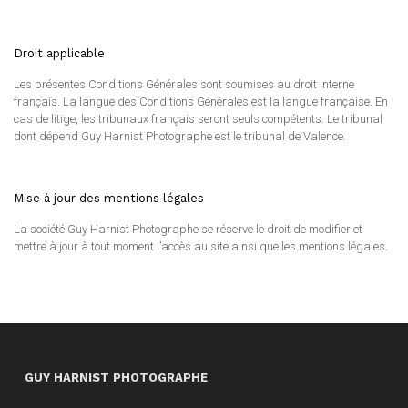
Droit applicable
Les présentes Conditions Générales sont soumises au droit interne
français. La langue des Conditions Générales est la langue française. En
cas de litige, les tribunaux français seront seuls compétents. Le tribunal
dont dépend Guy Harnist Photographe est le tribunal de Valence.
Mise à jour des mentions légales
La société Guy Harnist Photographe se réserve le droit de modifier et
mettre à jour à tout moment l’accès au site ainsi que les mentions légales.
GUY HARNIST PHOTOGRAPHE