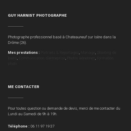
GUY HARNIST PHOTOGRAPHE
Photographe professionnel basé à Chateauneuf sur Isère dans la
Drôme (26).
Mes prestations :
Portraits & Reportages
,
Mariage
,
Shooting de
biens
,
Communication d'entreprise
,
Photos aériennes
,
Formation
photo
ME CONTACTER
Pour toutes question ou demande de devis, merci de me contacter du
Lundi au Samedi de 9h à 19h.
Téléphone :
06 11 97 19 37