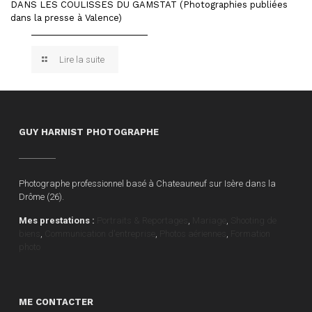
DANS LES COULISSES DU GAMSTAT (Photographies publiées
dans la presse à Valence)
Lire la suite
GUY HARNIST PHOTOGRAPHE
Photographe professionnel basé à Chateauneuf sur Isère dans la
Drôme (26).
Mes prestations :
Portraits & Reportages
,
Mariage
,
Shooting de
biens
,
Communication d'entreprise
,
Photos aériennes
,
Formation
photo
ME CONTACTER