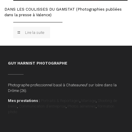
DANS LES COULISSES DU GAMSTAT (Photographies publiées
dans la presse à Valence)
Lire la suite
GUY HARNIST PHOTOGRAPHE
Photographe professionnel basé à Chateauneuf sur Isère dans la
Drôme (26).
Mes prestations :
Portraits & Reportages
,
Mariage
,
Shooting de
biens
,
Communication d'entreprise
,
Photos aériennes
,
Formation
photo