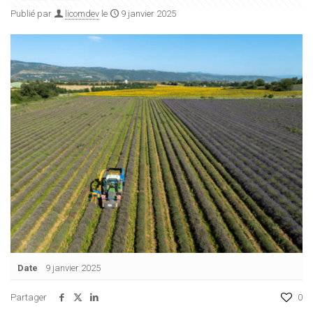
Publié par
licomdev
le
9 janvier 2025
Date
9 janvier 2025
Partager
0