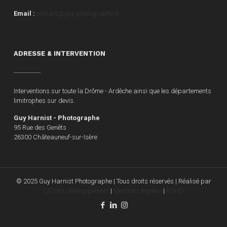
Email :
contact@guy-photographe.fr
ADRESSE & INTERVENTION
Interventions sur toute la Drôme - Ardèche ainsi que les départements
limitrophes sur devis.
Guy Harnist - Photographe
95 Rue des Genêts
26300 Châteauneuf-sur-Isère
© 2025 Guy Harnist Photographe | Tous droits réservés | Réalisé par
LICOM Développement
|
Mentions légales
|
RGPD