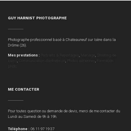
GUY HARNIST PHOTOGRAPHE
Photographe professionnel basé à Chateauneuf sur Isère dans la
Drôme (26).
Mes prestations :
Portraits & Reportages
,
Mariage
,
Shooting de
biens
,
Communication d'entreprise
,
Photos aériennes
,
Formation
photo
ME CONTACTER
Pour toutes question ou demande de devis, merci de me contacter du
Lundi au Samedi de 9h à 19h.
Téléphone :
06 11 97 19 37