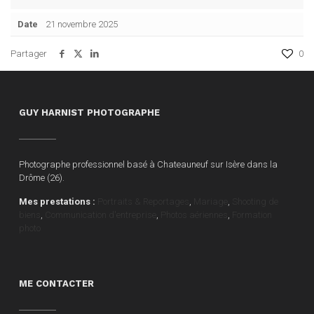
Date
21 novembre 2025
Partager
0
GUY HARNIST PHOTOGRAPHE
Photographe professionnel basé à Chateauneuf sur Isère dans la
Drôme (26).
Mes prestations :
Portraits & Reportages
,
Mariage
,
Shooting de
biens
,
Communication d'entreprise
,
Photos aériennes
,
Formation
photo
ME CONTACTER