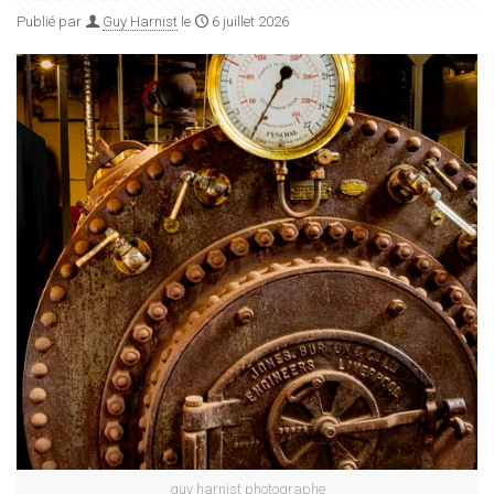
Publié par
Guy Harnist
le
6 juillet 2026
guy harnist photographe