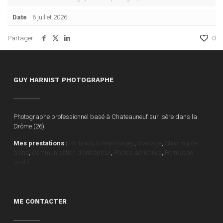
Date
6 juillet 2026
Partager
0
GUY HARNIST PHOTOGRAPHE
Photographe professionnel basé à Chateauneuf sur Isère dans la
Drôme (26).
Mes prestations :
Portraits & Reportages
,
Mariage
,
Shooting de
biens
,
Communication d'entreprise
,
Photos aériennes
,
Formation
photo
ME CONTACTER