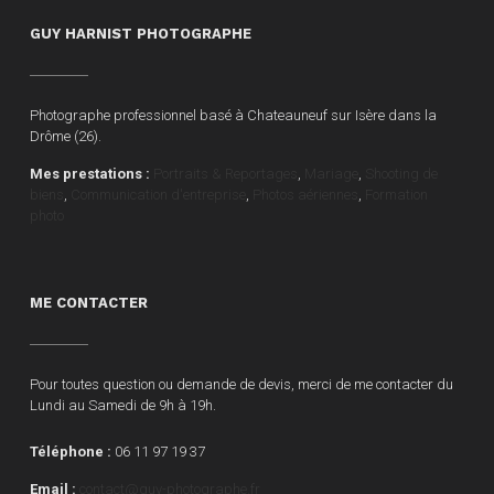
GUY HARNIST PHOTOGRAPHE
Photographe professionnel basé à Chateauneuf sur Isère dans la
Drôme (26).
Mes prestations :
Portraits & Reportages
,
Mariage
,
Shooting de
biens
,
Communication d'entreprise
,
Photos aériennes
,
Formation
photo
ME CONTACTER
Pour toutes question ou demande de devis, merci de me contacter du
Lundi au Samedi de 9h à 19h.
Téléphone :
06 11 97 19 37
Email :
contact@guy-photographe.fr