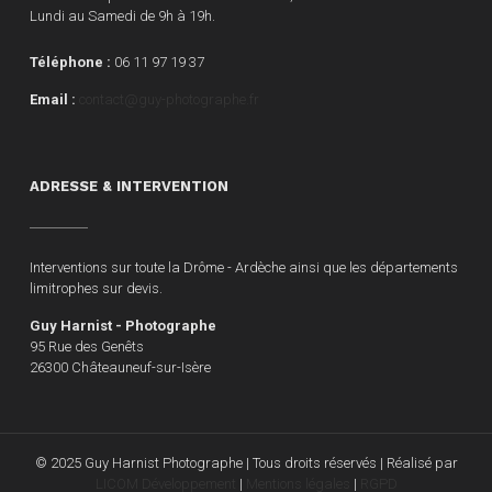
Lundi au Samedi de 9h à 19h.
Téléphone :
06 11 97 19 37
Email :
contact@guy-photographe.fr
ADRESSE & INTERVENTION
Interventions sur toute la Drôme - Ardèche ainsi que les départements
limitrophes sur devis.
Guy Harnist - Photographe
95 Rue des Genêts
26300 Châteauneuf-sur-Isère
© 2025 Guy Harnist Photographe | Tous droits réservés | Réalisé par
LICOM Développement
|
Mentions légales
|
RGPD