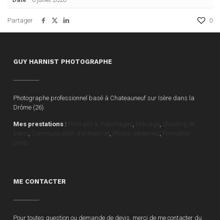
Partager
0
GUY HARNIST PHOTOGRAPHE
Photographe professionnel basé à Chateauneuf sur Isère dans la
Drôme (26).
Mes prestations :
Portraits & Reportages
,
Mariage
,
Shooting de
biens
,
Communication d'entreprise
,
Photos aériennes
,
Formation
photo
ME CONTACTER
Pour toutes question ou demande de devis, merci de me contacter du