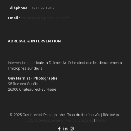
Téléphone :
06 11 97 19 37
Email :
contact@guy-photographe.fr
ADRESSE & INTERVENTION
Interventions sur toute la Drôme - Ardèche ainsi que les départements
limitrophes sur devis.
Guy Harnist - Photographe
95 Rue des Genêts
26300 Châteauneuf-sur-Isère
© 2025 Guy Harnist Photographe | Tous droits réservés | Réalisé par
LICOM Développement
|
Mentions légales
|
RGPD