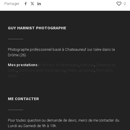
Partager
0
GUY HARNIST PHOTOGRAPHE
Photographe professionnel basé à Chateauneuf sur Isère dans la
Drôme (26).
Mes prestations :
Portraits & Reportages
,
Mariage
,
Shooting de
biens
,
Communication d'entreprise
,
Photos aériennes
,
Formation
photo
ME CONTACTER
Pour toutes question ou demande de devis, merci de me contacter du
Lundi au Samedi de 9h à 19h.