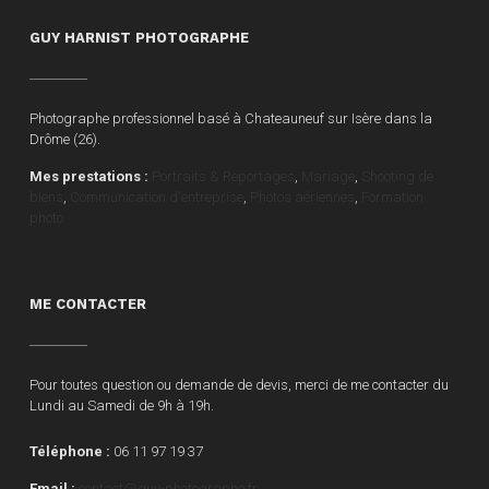
GUY HARNIST PHOTOGRAPHE
Photographe professionnel basé à Chateauneuf sur Isère dans la
Drôme (26).
Mes prestations :
Portraits & Reportages
,
Mariage
,
Shooting de
biens
,
Communication d'entreprise
,
Photos aériennes
,
Formation
photo
ME CONTACTER
Pour toutes question ou demande de devis, merci de me contacter du
Lundi au Samedi de 9h à 19h.
Téléphone :
06 11 97 19 37
Email :
contact@guy-photographe.fr