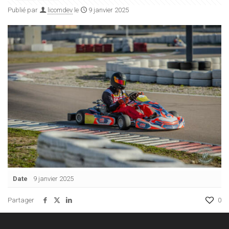
Publié par
licomdev
le
9 janvier 2025
Date
9 janvier 2025
Partager
0