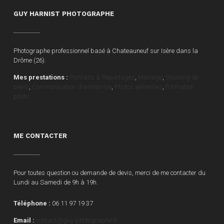
GUY HARNIST PHOTOGRAPHE
Photographe professionnel basé à Chateauneuf sur Isère dans la
Drôme (26).
Mes prestations :
Portraits & Reportages
,
Mariage
,
Shooting de
biens
,
Communication d'entreprise
,
Photos aériennes
,
Formation
photo
ME CONTACTER
Pour toutes question ou demande de devis, merci de me contacter du
Lundi au Samedi de 9h à 19h.
Téléphone :
06 11 97 19 37
Email :
contact@guy-photographe.fr