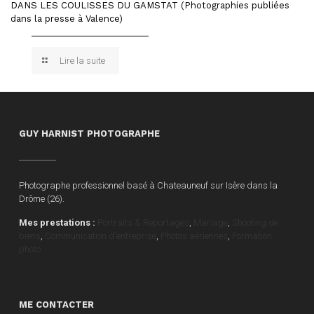
DANS LES COULISSES DU GAMSTAT (Photographies publiées
dans la presse à Valence)
Lire la suite
GUY HARNIST PHOTOGRAPHE
Photographe professionnel basé à Chateauneuf sur Isère dans la
Drôme (26).
Mes prestations :
Portraits & Reportages
,
Mariage
,
Shooting de
biens
,
Communication d'entreprise
,
Photos aériennes
,
Formation
photo
ME CONTACTER