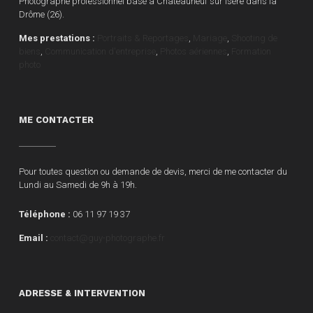
Photographe professionnel basé à Chateauneuf sur Isère dans la
Drôme (26).
Mes prestations :
Portraits & Reportages
,
Mariage
,
Shooting de
biens
,
Communication d'entreprise
,
Photos aériennes
,
Formation
photo
ME CONTACTER
Pour toutes question ou demande de devis, merci de me contacter du
Lundi au Samedi de 9h à 19h.
Téléphone :
06 11 97 19 37
Email :
contact@guy-photographe.fr
ADRESSE & INTERVENTION