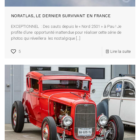
NORATLAS, LE DERNIER SURVIVANT EN FRANCE
EXCEPTIONNEL : Des sauts depuis le « Nord 2501 » à Pau ! Je
profite d’une opportunité inattendue pour réaliser cette série de
photos qui réveillera les nostalgique
[…]
5
Lire la suite