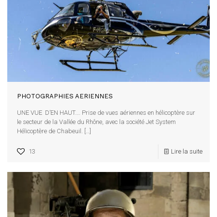
PHOTOGRAPHIES AERIENNES
UNE VUE D’EN HAUT…. Prise de vues aériennes en hélicoptère sur
le secteur de la Vallée du Rhône, avec la société Jet System
Hélicoptère de Chabeuil.
[…]
13
Lire la suite