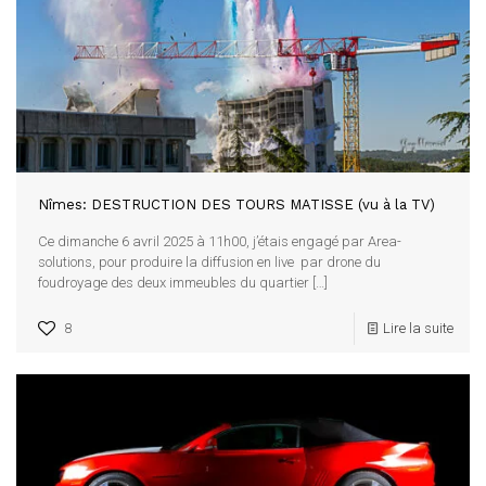
Nîmes: DESTRUCTION DES TOURS MATISSE (vu à la TV)
Ce dimanche 6 avril 2025 à 11h00, j’étais engagé par Area-
solutions, pour produire la diffusion en live par drone du
foudroyage des deux immeubles du quartier
[…]
8
Lire la suite