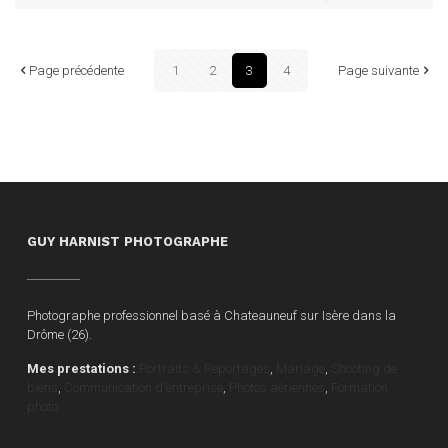
Page précédente
1
2
3
4
Page suivante
GUY HARNIST PHOTOGRAPHE
Photographe professionnel basé à Chateauneuf sur Isère dans la
Drôme (26).
Mes prestations :
Portraits & Reportages
,
Mariage
,
Shooting de
biens
,
Communication d'entreprise
,
Photos aériennes
,
Formation
photo