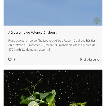
Aérodrome de Valence Chabeuil
Passage surprise de l’ hélicoptère Airbus Racer, Ce digne héritier
du prototype Eurocopter X3, record du monde de vitesse à plus de
470 km/h. Le démonstrateur
[…]
8
Lire la suite